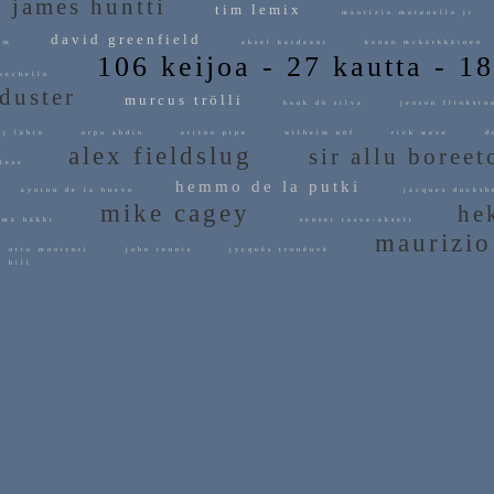
james huntti
tim lemix
maurizio maranello jr
david greenfield
dium
aksel kardaani
konan mckärkkäine
106 keijoa - 27 kautta - 1
kechello
duster
murcus trölli
hank dö silva
jenson flinks
j lähtö
urpo ahdin
ariton pipe
wilhelm nöf
rick wave
do
alex fieldslug
sir allu bore
rless
hemmo de la putki
y
aynton de la huevo
jacques duck
mike cagey
hek
mä häkki
sensei rasva-akseli
maurizio
otto moottori
john tennis
jycqués tronéuvé
y hill