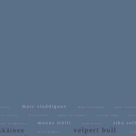
marc sladdigane
p start
miks verstoppen
jesus vali
ry jenister
flash finish
pedro tor kikkeli
ricardo tubbs
axel
maxus trölli
sika sa
gil virumaatsis
jane hellen
velpert bull
rkkäinen
kevin magneto
tic