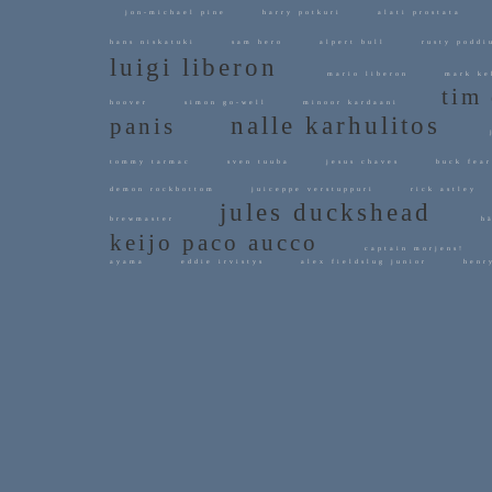
jon-michael pine
harry potkuri
alati prostata
hans niskatuki
sam hero
alpert bull
rusty pod
luigi liberon
mario liberon
mark ke
tim 
hoover
simon go-well
minoor kardaani
nalle karhulitos
panis
j
tommy tarmac
sven tuuba
jesus chaves
buck fea
demon rockbottom
juiceppe verstuppuri
rick astle
jules duckshead
brewmaster
hä
keijo paco aucco
captain morjens!
ayama
eddie irvistys
alex fieldslug junior
henr