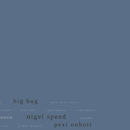
big bug
ente
paco aucco junior
i cambi
pili idoli
roger kupissa
noble booze
nigel speed
llonen
fernando
pexi onbutt
o tico
niikeli mankeli