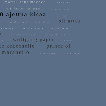
motiel schrimacher
timmy grave
sir jario hanaan
n
jenson buttzeker
80 ajettua kisaa
spark plug
m
sir arttu
tone
gunther paper
butt holder
n katayama
entso maranello
johnny herbes
eto
joachim monotoyota
gaius julius caesar
wolfgang paper
shead
damon
e kekechello
prince of
 maranello
arthur camber
tony takaa-