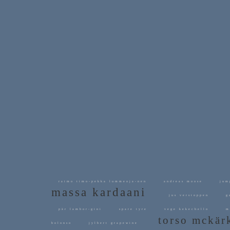
raimo timo-pekka lummeoja-nen
andreas moose
jum
massa kardaani
jus verstoppen
ga
pär lambor-gini
spare tyre
vege kekechello
mi
torso mckä
bolonso
jylbert grapewine